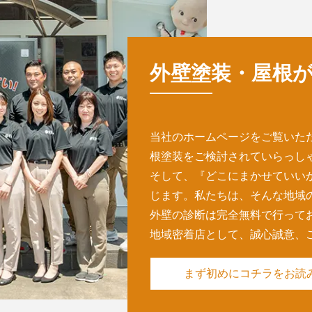
くば市】木部を薬剤洗浄で表面を削らずきれいにし、保護塗料で
外壁塗装・屋根
当社のホームページをご覧いた
根塗装をご検討されていらっし
そして、『どこにまかせていい
じます。私たちは、そんな地域
外壁の診断は完全無料で⾏って
地域密着店として、誠心誠意、
まず初めにコチラを
お読