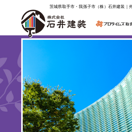
茨城県取⼿市・我孫⼦市（株）⽯井建装｜