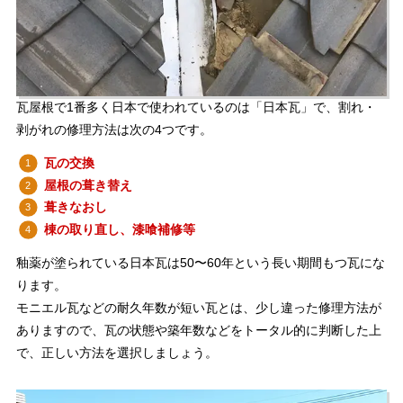
瓦屋根で1番多く日本で使われているのは「日本瓦」で、割れ・
剥がれの修理方法は次の4つです。
瓦の交換
屋根の葺き替え
葺きなおし
棟の取り直し、漆喰補修等
釉薬が塗られている日本瓦は50〜60年という長い期間もつ瓦にな
ります。
モニエル瓦などの耐久年数が短い瓦とは、少し違った修理方法が
ありますので、瓦の状態や築年数などをトータル的に判断した上
で、正しい方法を選択しましょう。