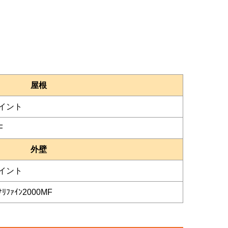
屋根
イント
F
外壁
イント
ﾘﾌｧｲﾝ2000MF