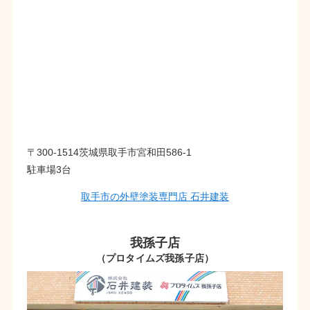
〒300-1514茨城県取手市宮和田586-1
駐車場3台
取手市の外壁塗装専門店 石井建装
我孫子店
（プロタイムズ我孫子店）