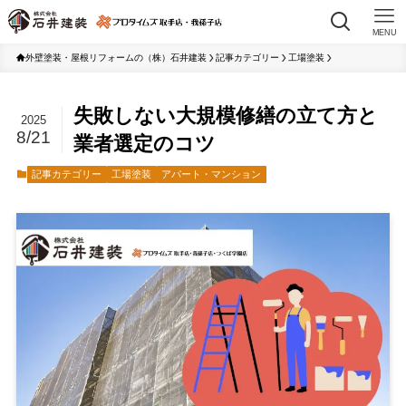
MENU
外壁塗装・屋根リフォームの（株）石井建装
記事カテゴリー
工場塗装
失敗しない大規模修繕の立て方と
2025
8/21
業者選定のコツ
記事カテゴリー
工場塗装
アパート・マンション