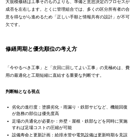
大規模修繕は工事そのものよりも、準備と意思決定のプロセスが
成否を左右します。とくに管理組合では、多くの区分所有者の合
意を得ながら進めるため「正しい手順と情報共有の設計」が不可
欠です。
修繕周期と優先順位の考え方
「今やるべき工事」と「次回に回してよい工事」の見極めは、費
用の最適化と工期短縮に直結する重要な判断です。
判断軸となる視点
劣化の進行度：塗膜劣化・雨漏り・鉄部サビなど、機能回復
が急務の部位は優先度高
足場の共通化が必要か：外壁・屋根・鉄部などを同時に実施
すれば足場コストの圧縮が可能
設備寿命と更新計画：給排水管や電気設備は更新時期を見誤