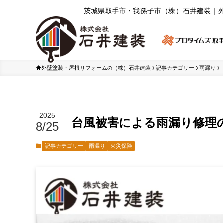
茨城県取⼿市・我孫⼦市（株）⽯井建装｜
外壁塗装・屋根リフォームの（株）石井建装
記事カテゴリー
雨漏り
2025
台風被害による雨漏り修理
8/25
記事カテゴリー
雨漏り
火災保険