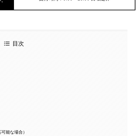
い。
目次
応可能な場合）