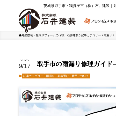
茨城県取⼿市・我孫⼦市（株）⽯井建装｜
外壁塗装・屋根リフォームの（株）石井建装
記事カテゴリー
雨漏り
2025
取手市の雨漏り修理ガイド
9/17
記事カテゴリー
雨漏り
業者選び
費用について