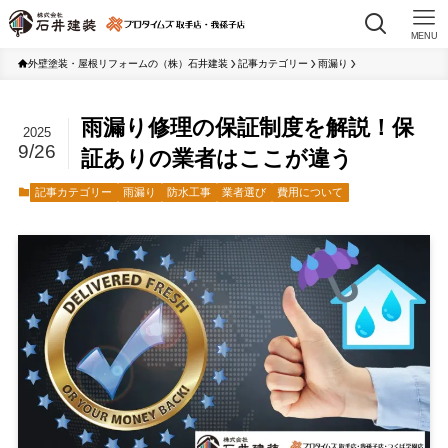
MENU
外壁塗装・屋根リフォームの（株）石井建装
記事カテゴリー
雨漏り
雨漏り修理の保証制度を解説！保
2025
9/26
証ありの業者はここが違う
記事カテゴリー
雨漏り
防水工事
業者選び
費用について