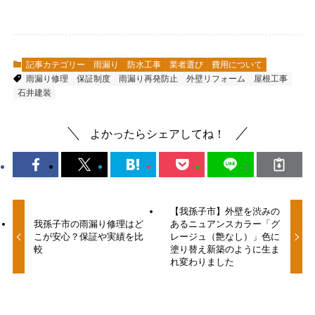
記事カテゴリー
雨漏り
防水工事
業者選び
費用について
雨漏り修理
保証制度
雨漏り再発防止
外壁リフォーム
屋根工事
石井建装
よかったらシェアしてね！
【我孫子市】外壁を渋みの
我孫子市の雨漏り修理はど
あるニュアンスカラー「グ
こが安心？保証や実績を比
レージュ（艶なし）」色に
較
塗り替え新築のように生ま
れ変わりました