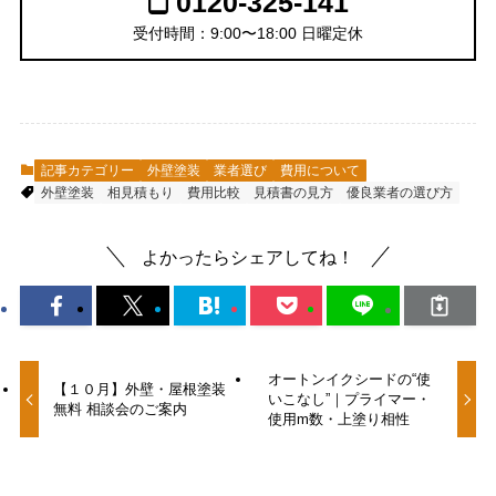
0120-325-141
受付時間：9:00〜18:00 日曜定休
記事カテゴリー
外壁塗装
業者選び
費用について
外壁塗装
相見積もり
費用比較
見積書の見方
優良業者の選び方
よかったらシェアしてね！
オートンイクシードの“使
【１０月】外壁・屋根塗装
いこなし”｜プライマー・
無料 相談会のご案内
使用m数・上塗り相性