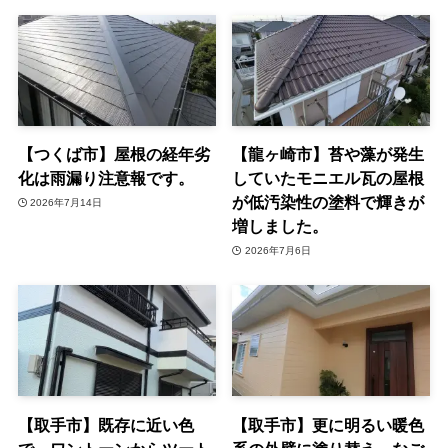
【つくば市】屋根の経年劣
【龍ヶ崎市】苔や藻が発生
化は雨漏り注意報です。
していたモニエル瓦の屋根
が低汚染性の塗料で輝きが
2026年7月14日
増しました。
2026年7月6日
【取手市】既存に近い色
【取手市】更に明るい暖色