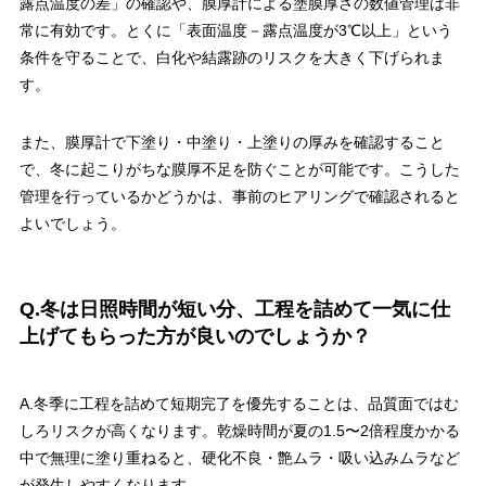
露点温度の差」の確認や、膜厚計による塗膜厚さの数値管理は非
常に有効です。とくに「表面温度－露点温度が3℃以上」という
条件を守ることで、白化や結露跡のリスクを大きく下げられま
す。
また、膜厚計で下塗り・中塗り・上塗りの厚みを確認すること
で、冬に起こりがちな膜厚不足を防ぐことが可能です。こうした
管理を行っているかどうかは、事前のヒアリングで確認されると
よいでしょう。
Q.冬は日照時間が短い分、工程を詰めて一気に仕
上げてもらった方が良いのでしょうか？
A.冬季に工程を詰めて短期完了を優先することは、品質面ではむ
しろリスクが高くなります。乾燥時間が夏の1.5〜2倍程度かかる
中で無理に塗り重ねると、硬化不良・艶ムラ・吸い込みムラなど
が発生しやすくなります。