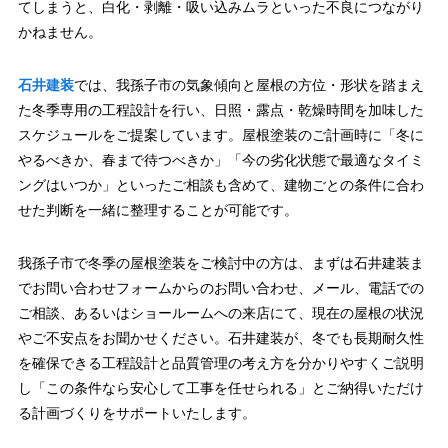
てしまうと、白化・剥離・吸い込みムラといった不良につながり
かねません。
石井建装
では、我孫子市の気象傾向と屋根の方位・形状を踏まえ
た冬季専用の工程設計を行い、日照・露点・乾燥時間を加味した
スケジュールをご提案しています。屋根塗装のご計画時に「冬に
やるべきか、春まで待つべきか」「今の劣化状態で最適なタイミ
ングはいつか」といったご相談も含めて、建物ごとの条件に合わ
せた判断を一緒に整理することが可能です。
我孫子市で冬季の屋根塗装をご検討中の方は、まずは石井建装ま
でお問い合わせフォームからのお問い合わせ、メール、電話での
ご相談、あるいはショールームへの来店にて、現在の屋根の状況
やご不安点をお聞かせください。石井建装が、冬でも長期耐久性
を確保できる工程設計と品質管理の考え方を分かりやすくご説明
し「この条件なら安心して工事を任せられる」とご納得いただけ
る計画づくりをサポートいたします。