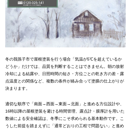
冬の我孫子市で屋根塗装を行う場合「気温が5℃を超えているか
どうか」だけでは、品質を判断することはできません。朝の放射
冷却による結露や、日照時間の短さ・方位ごとの乾き方の差・露
点温度との関係など、複数の条件が絡み合って塗膜の仕上がりが
決まります。
適切な順序で「南面→西面→東面→北面」と進める方位設計や、
16時以降の屋根塗装を避ける時間管理、露点計・膜厚計を用いた
数値による安全確認は、冬季にこそ求められる基本動作です。こ
うした前提を踏まえずに「通常どおりの工程で問題ない」と進め