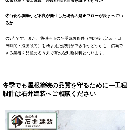
②露点差・表面温度・湿度の管理方法を説明できるか
③白化や剥離など不良が発生した場合の是正フローが決まってい
るか
の3点です。また、我孫子市の冬季気象条件（朝の冷え込み・日
照時間・湿度傾向）を踏まえた説明ができるかどうかも、信頼で
きる業者を見極めるうえで有効な判断材料となります。
冬季でも屋根塗装の品質を守るために―工程
設計は石井建装へご相談ください