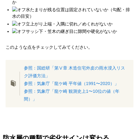
か
水たまりが残る位置は固定されていないか（勾配・排
水の目安）
立上がり上端・入隅に切れ／めくれがないか
サッシ下・笠木の継ぎ目に隙間や硬化がないか
このような点をチェックしてみてください。
参照：国総研「第Ⅴ章 木造住宅外皮の雨水浸入リス
ク評価方法」
参照：気象庁「龍ケ崎 平年値（1991〜2020）」
参照：気象庁「龍ケ崎 観測史上1〜10位の値（年
間）」
防水層の種類で劣化サインは変わる