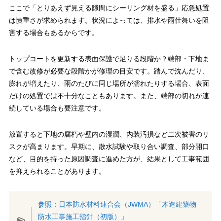
ここで「とりあえず見える隙間にシーリング材を盛る」応急処置
は慎重さが求められます。状況によっては、排水や雨仕舞いを阻
害する場合もあるからです。
トップコートを更新する表面保護で足りる段階か？端部・下地ま
で含む改修が必要な段階かが修理の目安です。踏んで沈んだり、
膨れが増えたり、雨のたびに同じ場所が濡れたりする場合、表面
だけの処置では不十分なこともあります。また、端部の切れが連
続している場合も要注意です。
放置すると下地の腐朽や壁内の湿潤、内装汚損など二次被害のリ
スクが高まります。早期に、散水試験や取り合い調査、部分開口
など、目的を持った原因調査に進めた方が、結果として工事範囲
を抑えられることがあります。
参照：日本防水材料連合会（JWMA）「木造建築物
防水工事施工指針（初版）」