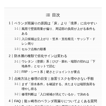
目次
ベランダ雨漏りの原因は「床」より「境界」に出やすい
風雨で壁面雨量が偏り、周辺部の負荷が上がる条件も
ある
入口候補は立上がり・笠木・支柱根元・サッシ下・ド
レン周り
セルフ点検の順番
防水層の種類で劣化サインは変わる
ウレタン（塗膜）系｜ひび・膨れ・端部の切れは「下
地条件」とセットで読む
FRP・シート系｜硬さとジョイントが要点
点検方法と修理の目安｜放置リスクを増やさない手順
まず「排水条件」を確認する。水たまりは端部負荷を
増やし得る
修理判断は「入口候補が消えているか」で決める
FAQ｜龍ヶ崎市のベランダ雨漏りについてよくある質問