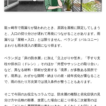
龍ヶ崎市で雨漏りが疑われたとき、原因を屋根に限定してしまう
と、入口の切り分けが遅れて再発につながることがあります。雨
漏りは「屋根＝入口」とは限りません。ベランダ（バルコニー）
まわりも雨水浸入の要因になり得ます。
ベランダは「床の防水層」に加え「立上がりや笠木」「手すり支
柱や排水口（ドレン）」そのほか「外壁やサッシとの取り合い」
など、異なる材料・部材が交差する「境界」が多数ある箇所で
す。境界は、わずかな隙間・納まりの差・経年劣化が重なること
で、雨の当たり方次第では浸入条件が整うこともあります。
そこで今回のお役立ちコラムでは、防水層の種類と劣化症状の見
分け方や点検の順番、放置した場合に起こり得る二次被害のほ