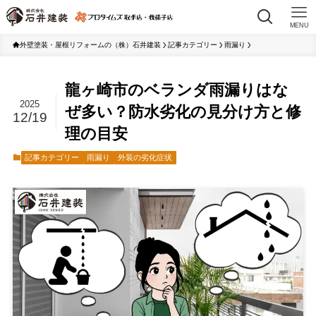
MENU
外壁塗装・屋根リフォームの（株）石井建装
記事カテゴリー
雨漏り
龍ヶ崎市のベランダ雨漏りはな
2025
ぜ多い？防水劣化の見分け方と修
12/19
理の目安
記事カテゴリー
雨漏り
外装の劣化症状