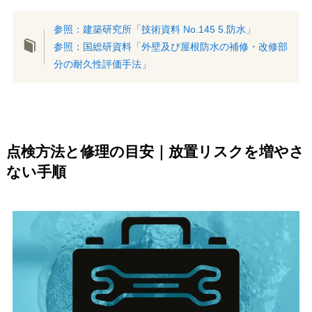
参照：建築研究所「技術資料 No.145 5.防水」
参照：国総研資料「外壁及び屋根防水の補修・改修部
分の耐久性評価手法」
点検方法と修理の目安｜放置リスクを増やさ
ない手順