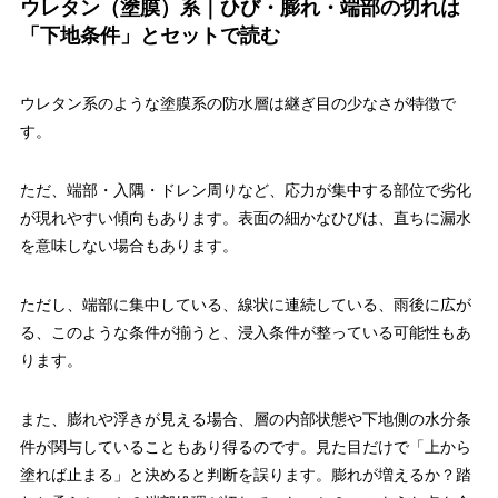
ウレタン（塗膜）系｜ひび・膨れ・端部の切れは
「下地条件」とセットで読む
ウレタン系のような塗膜系の防水層は継ぎ目の少なさが特徴で
す。
ただ、端部・入隅・ドレン周りなど、応力が集中する部位で劣化
が現れやすい傾向もあります。表面の細かなひびは、直ちに漏水
を意味しない場合もあります。
ただし、端部に集中している、線状に連続している、雨後に広が
る、このような条件が揃うと、浸入条件が整っている可能性もあ
ります。
また、膨れや浮きが見える場合、層の内部状態や下地側の水分条
件が関与していることもあり得るのです。見た目だけで「上から
塗れば止まる」と決めると判断を誤ります。膨れが増えるか？踏