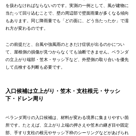
を扱わなければならないのです。実測の一例として、風が建物に
当たって回り込むことで、壁の周辺部で壁面雨量が多くなる傾向
もあります。同じ降雨量でも「どの面に、どう当たったか」で濡
れ方が変わるのです。
この前提だと、台風や強風雨のときだけ症状が出るのかについ
て、屋根側の損傷が見つからなくても油断できません。ベランダ
の立上がり端部・笠木・サッシ下など、外壁側の取り合いを優先
して点検する判断も必要です。
入口候補は立上がり・笠木・支柱根元・サッシ
下・ドレン周り
ベランダ周りの入口候補は、材料が変わる境界に集まりやすい箇
所です。たとえば、立上がり上端の押さえや笠木の継ぎ目や固定
部、手すり支柱の根元やサッシ下枠のシーリングなどがあげられ