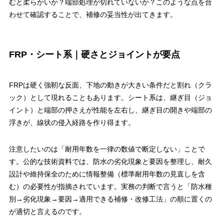
むと柔らかいか？端部処理が切れていないか？このような点を合
わせて確認することで、補修の妥当性が出てきます。
FRP・シート系｜硬さとジョイントが要点
FRPは硬く強靭な反面、下地の動きが大きい条件だと割れ（クラ
ック）として現れることもあります。シート系は、継ぎ目（ジョ
イント）と端部の押さえが性能を左右し、継ぎ目の開きや端部の
浮きが、線状の侵入経路を作り得ます。
注意したいのは「耐用年数を一律の数値で断定しない」ことで
す。公的な技術資料では、防水の劣化現象と要因を整理し、耐久
設計や維持保全のために情報整備（標準耐用年数の見直しを含
む）の必要性が指摘されています。実務の判断で言うと「防水種
別→劣化現象→要因→適用できる補修・改修工法」の順に置くの
が適切と言えるのです。