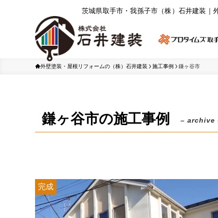
茨城県取⼿市・我孫⼦市（株）⽯井建装｜
外壁塗装・屋根リフォームの（株）石井建装
施工事例
鎌ヶ谷市
鎌ヶ谷市の施工事例
– archive
完成