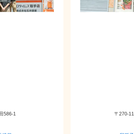
586-1
〒270-