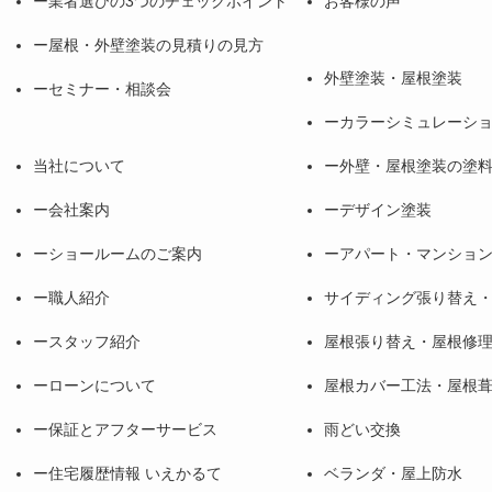
業者選びの3つのチェックポイント
お客様の声
屋根・外壁塗装の見積りの見方
外壁塗装・屋根塗装
セミナー・相談会
カラーシミュレーシ
当社について
外壁・屋根塗装の塗
会社案内
デザイン塗装
ショールームのご案内
アパート・マンショ
職人紹介
サイディング張り替え
スタッフ紹介
屋根張り替え・屋根修
ローンについて
屋根カバー工法・屋根
保証とアフターサービス
雨どい交換
住宅履歴情報 いえかるて
ベランダ・屋上防水