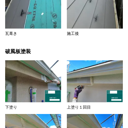
瓦葺き
施工後
破風板塗装
下塗り
上塗り１回目