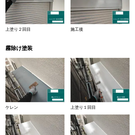
上塗り２回目
施工後
霧除け塗装
ケレン
上塗り１回目