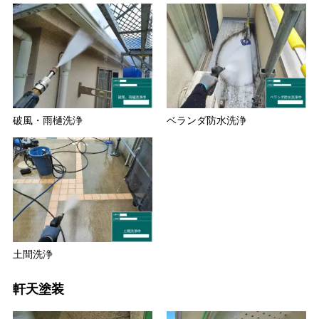
破風・雨樋洗浄
ベランダ防水洗浄
土間洗浄
軒天塗装