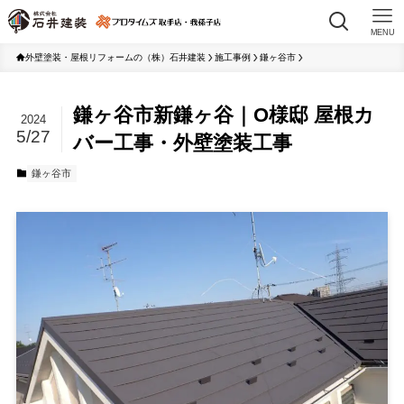
MENU
外壁塗装・屋根リフォームの（株）石井建装
施工事例
鎌ヶ谷市
鎌ヶ谷市新鎌ヶ谷｜O様邸 屋根カ
2024
5/27
バー工事・外壁塗装工事
鎌ヶ谷市