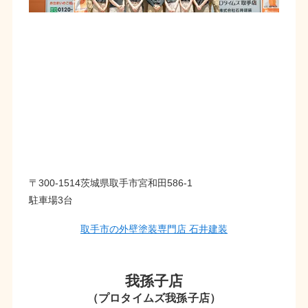
〒300-1514茨城県取手市宮和田586-1
駐車場3台
取手市の外壁塗装専門店 石井建装
我孫子店
（プロタイムズ我孫子店）