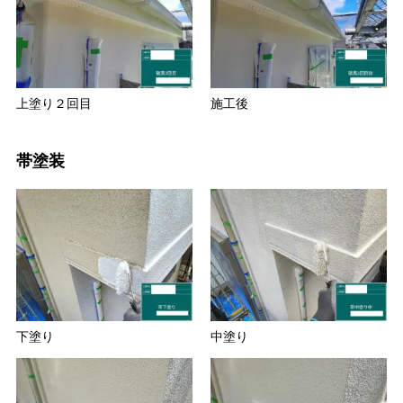
上塗り２回目
施工後
帯塗装
下塗り
中塗り