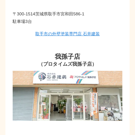
〒300-1514茨城県取手市宮和田586-1
駐車場3台
取手市の外壁塗装専門店 石井建装
我孫子店
（プロタイムズ我孫子店）