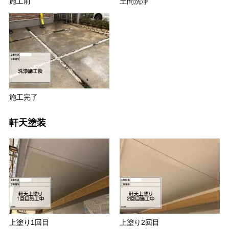
施工前
土間洗浄
施工完了
軒天塗装
上塗り1回目
上塗り2回目