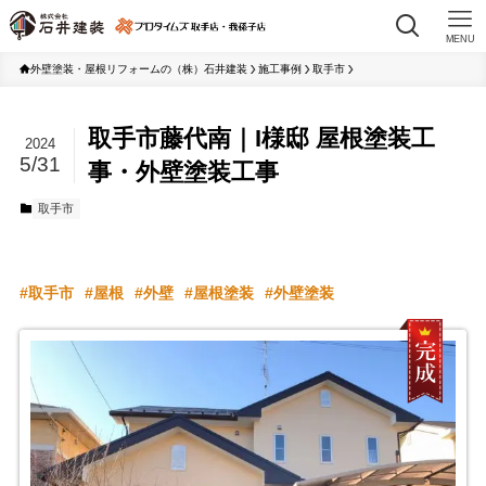
MENU
外壁塗装・屋根リフォームの（株）石井建装
施工事例
取手市
取手市藤代南｜I様邸 屋根塗装工
2024
5/31
事・外壁塗装工事
取手市
取手市
屋根
外壁
屋根塗装
外壁塗装