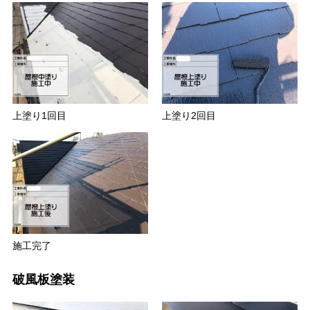
上塗り1回目
上塗り2回目
施工完了
破風板塗装