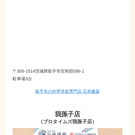
〒300-1514茨城県取手市宮和田586-1
駐車場3台
取手市の外壁塗装専門店 石井建装
我孫子店
（プロタイムズ我孫子店）