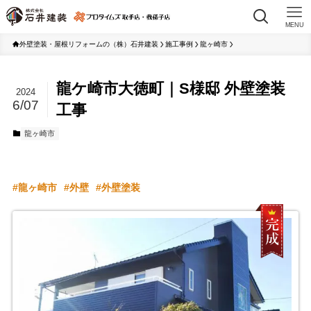
MENU
外壁塗装・屋根リフォームの（株）石井建装
施工事例
龍ヶ崎市
龍ケ崎市大徳町｜S様邸 外壁塗装
2024
6/07
工事
龍ヶ崎市
龍ヶ崎市
外壁
外壁塗装