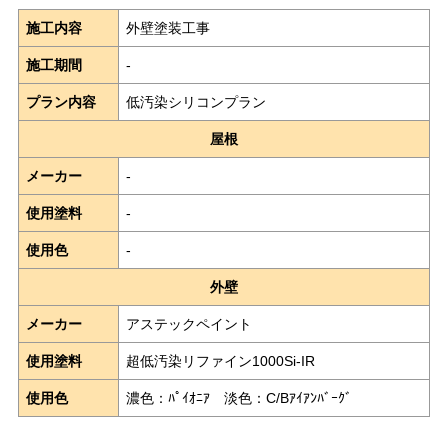
施工内容
外壁塗装工事
施工期間
-
プラン内容
低汚染シリコンプラン
屋根
メーカー
-
使用塗料
-
使用色
-
外壁
メーカー
アステックペイント
使用塗料
超低汚染リファイン1000Si-IR
使用色
濃色：ﾊﾟｲｵﾆｱ 淡色：C/Bｱｲｱﾝﾊﾞｰｸﾞ