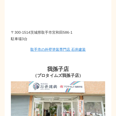
〒300-1514茨城県取手市宮和田586-1
駐車場3台
取手市の外壁塗装専門店 石井建装
我孫子店
（プロタイムズ我孫子店）