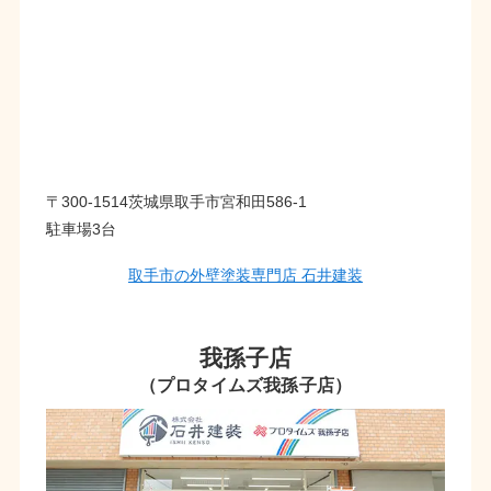
〒300-1514茨城県取手市宮和田586-1
駐車場3台
取手市の外壁塗装専門店 石井建装
我孫子店
（プロタイムズ我孫子店）