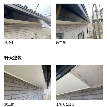
洗浄中
施工後
軒天塗装
施工前
上塗り1回目