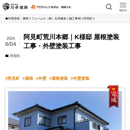
MENU
外壁塗装・屋根リフォームの（株）石井建装
施工事例
阿見町
阿見町荒川本郷｜K様邸 屋根塗装
2024
6/04
工事・外壁塗装工事
阿見町
阿見町
屋根
外壁
屋根塗装
外壁塗装