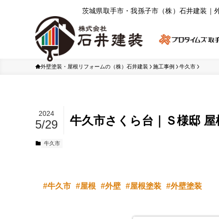
茨城県取⼿市・我孫⼦市（株）⽯井建装｜
外壁塗装・屋根リフォームの（株）石井建装
施工事例
牛久市
2024
牛久市さくら台｜Ｓ様邸 屋
5/29
牛久市
牛久市
屋根
外壁
屋根塗装
外壁塗装