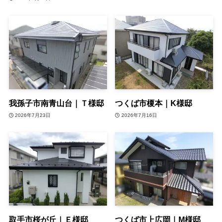
我孫子市南青山台｜Ｔ様邸
つくば市榎本｜K様邸
2026年7月23日
2026年7月16日
取手市桜が丘｜Ｅ様邸
つくば市上広岡｜M様邸