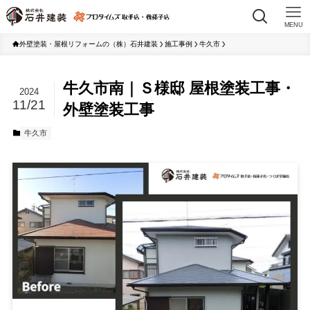
MENU
外壁塗装・屋根リフォームの（株）石井建装
施工事例
牛久市
牛久市南｜Ｓ様邸 屋根塗装工事・
2024
11/21
外壁塗装工事
牛久市