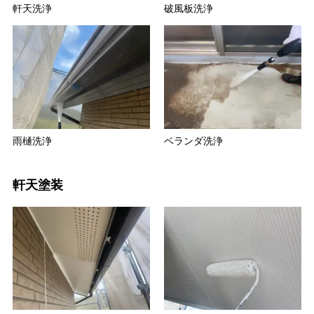
軒天洗浄
破風板洗浄
雨樋洗浄
ベランダ洗浄
軒天塗装