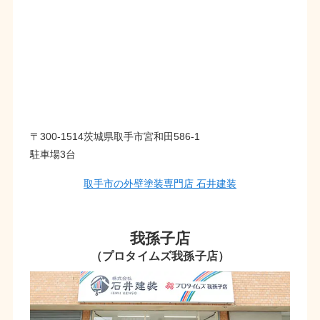
〒300-1514茨城県取手市宮和田586-1
駐車場3台
取手市の外壁塗装専門店 石井建装
我孫子店
（プロタイムズ我孫子店）