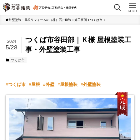
MENU
外壁塗装・屋根リフォームの（株）石井建装
施工事例
つくば市
つくば市谷田部｜Ｋ様 屋根塗装工
2024
5/28
事・外壁塗装工事
つくば市
つくば市
屋根
外壁
屋根塗装
外壁塗装