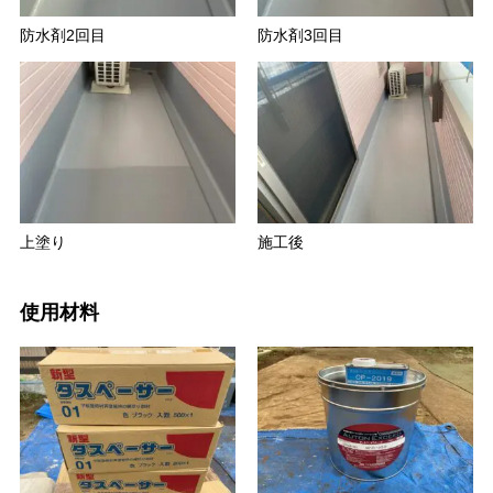
防水剤2回目
防水剤3回目
上塗り
施工後
使用材料