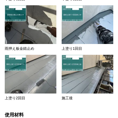
雨押え板金錆止め
上塗り1回目
上塗り2回目
施工後
使用材料