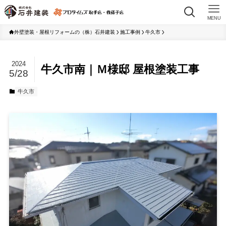
MENU
外壁塗装・屋根リフォームの（株）石井建装
施工事例
牛久市
2024
牛久市南｜Ｍ様邸 屋根塗装工事
5/28
牛久市