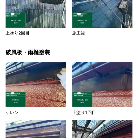
上塗り2回目
施工後
破風板・雨樋塗装
ケレン
上塗り1回目