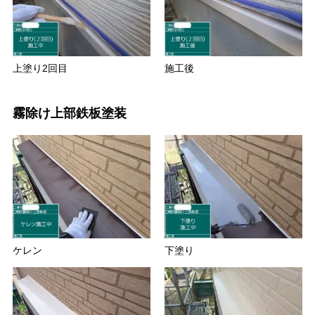
上塗り2回目
施工後
霧除け上部鉄板塗装
ケレン
下塗り