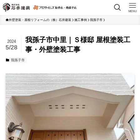
MENU
外壁塗装・屋根リフォームの（株）石井建装
施工事例
我孫子市
我孫子市中里｜Ｓ様邸 屋根塗装工
2024
5/28
事・外壁塗装工事
我孫子市