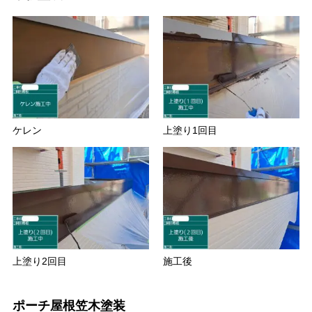
ケレン
上塗り1回目
上塗り2回目
施工後
ポーチ屋根笠木塗装