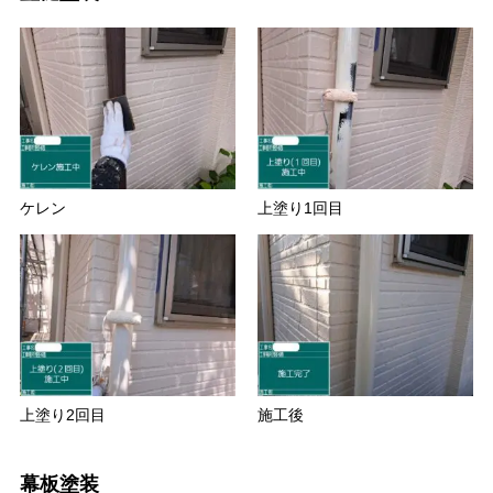
ケレン
上塗り1回目
上塗り2回目
施工後
幕板塗装