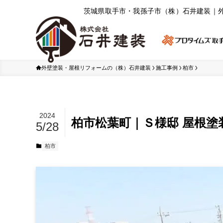
茨城県取⼿市・我孫⼦市（株）⽯井建装｜
外壁塗装・屋根リフォームの（株）石井建装
施工事例
柏市
2024
柏市松葉町｜Ｓ様邸 屋根塗
5/28
柏市