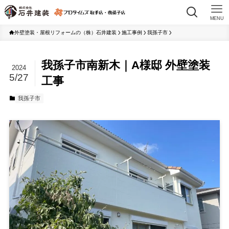
MENU
外壁塗装・屋根リフォームの（株）石井建装
施工事例
我孫子市
我孫子市南新木｜A様邸 外壁塗装
2024
5/27
工事
我孫子市