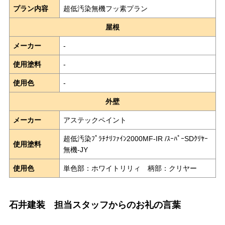
プラン内容
超低汚染無機フッ素プラン
屋根
メーカー
-
使用塗料
-
使用色
-
外壁
メーカー
アステックペイント
超低汚染ﾌﾟﾗﾁﾅﾘﾌｧｲﾝ2000MF-IR /ｽｰﾊﾟｰSDｸﾘﾔｰ
使用塗料
無機-JY
使用色
単色部：ホワイトリリィ 柄部：クリヤー
石井建装 担当スタッフからのお礼の言葉