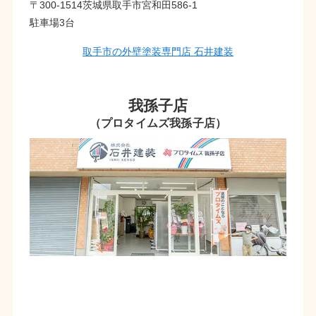
〒300-1514茨城県取手市宮和田586-1
駐車場3台
取手市の外壁塗装専門店 石井建装
我孫子店
（プロタイムズ我孫子店）