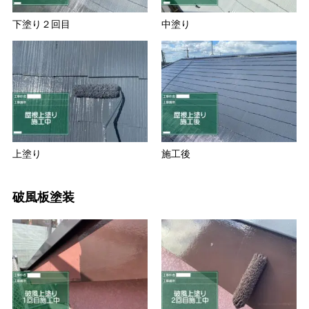
下塗り２回目
中塗り
上塗り
施工後
破風板塗装