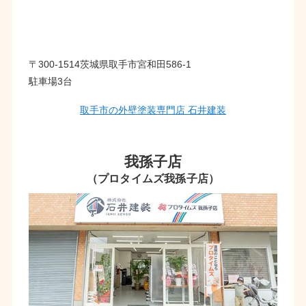
〒300-1514茨城県取手市宮和田586-1
駐車場3台
取手市の外壁塗装専門店 石井建装
我孫子店
（プロタイムズ我孫子店）