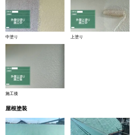
中塗り
上塗り
施工後
屋根塗装