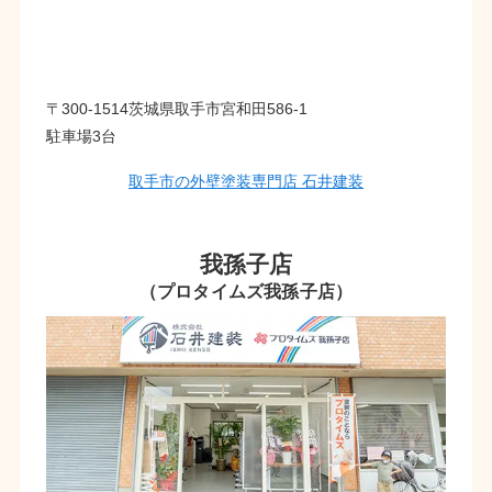
〒300-1514茨城県取手市宮和田586-1
駐車場3台
取手市の外壁塗装専門店 石井建装
我孫子店
（プロタイムズ我孫子店）