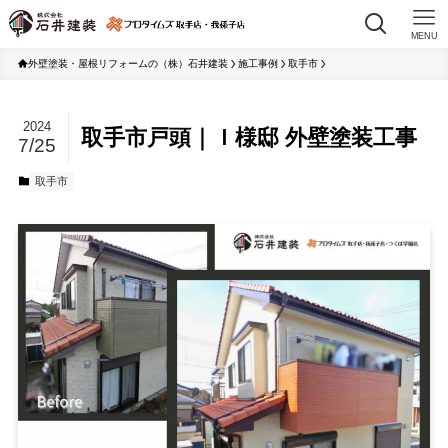
MENU
外壁塗装・屋根リフォームの（株）石井建装
施工事例
取手市
2024
取手市戸頭｜Ｉ様邸 外壁塗装工事
7/25
取手市