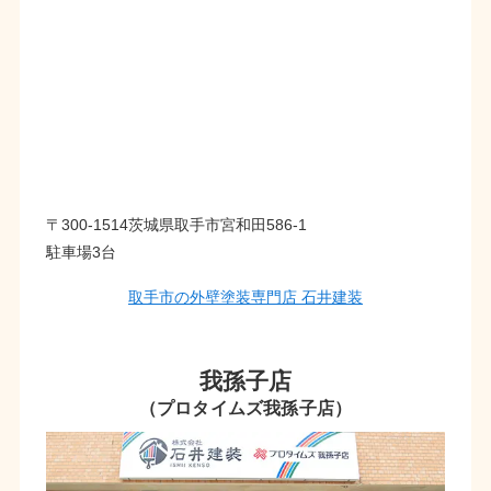
〒300-1514茨城県取手市宮和田586-1
駐車場3台
取手市の外壁塗装専門店 石井建装
我孫子店
（プロタイムズ我孫子店）