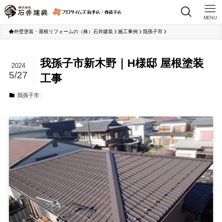
MENU
外壁塗装・屋根リフォームの（株）石井建装
施工事例
我孫子市
我孫子市新木野｜H様邸 屋根塗装
2024
5/27
工事
我孫子市