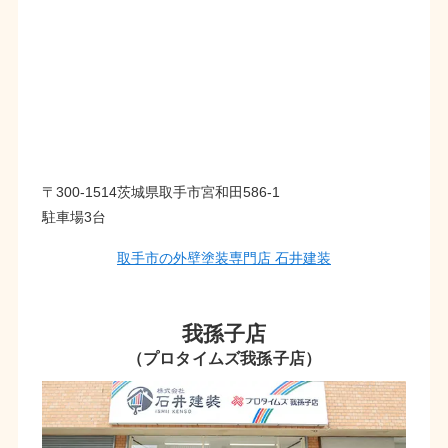
〒300-1514茨城県取手市宮和田586-1
駐車場3台
取手市の外壁塗装専門店 石井建装
我孫子店
（プロタイムズ我孫子店）