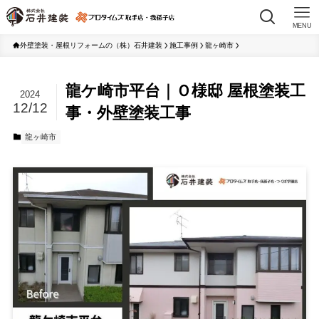
MENU
外壁塗装・屋根リフォームの（株）石井建装
施工事例
龍ヶ崎市
龍ケ崎市平台｜Ｏ様邸 屋根塗装工
2024
12/12
事・外壁塗装工事
龍ヶ崎市