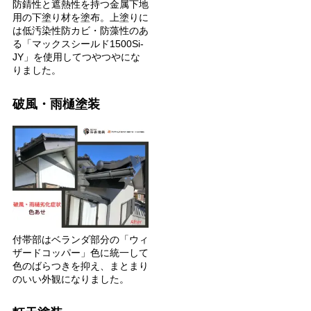
防錆性と遮熱性を持つ金属下地
用の下塗り材を塗布。上塗りに
は低汚染性防カビ・防藻性のあ
る「マックスシールド1500Si-
JY」を使用してつやつやにな
りました。
破風・雨樋塗装
付帯部はベランダ部分の「ウィ
ザードコッパー」色に統一して
色のばらつきを抑え、まとまり
のいい外観になりました。