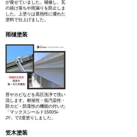
が瘦せていました。補修し、瓦
の抜け落ちや雨漏りを防止しま
した。上塗りは遮熱性に優れた
塗料で仕上げました。
雨樋塗装
苔やカビなどを高圧洗浄で洗い
流します。耐候性・低汚染性・
防カビ・防藻性の機能の付いた
「マックスシールド1500Si-
JY」で2度塗りしました。
笠木塗装