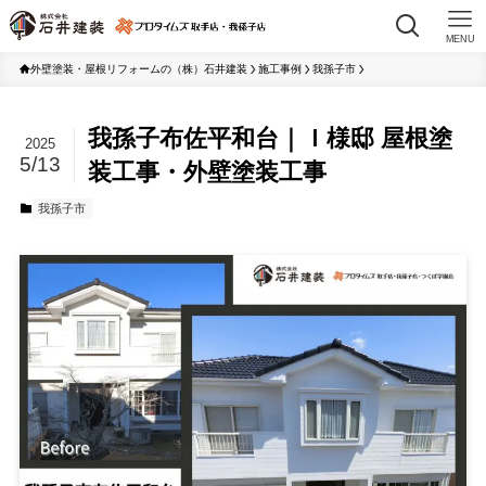
MENU
外壁塗装・屋根リフォームの（株）石井建装
施工事例
我孫子市
我孫子布佐平和台｜Ｉ様邸 屋根塗
2025
5/13
装工事・外壁塗装工事
我孫子市