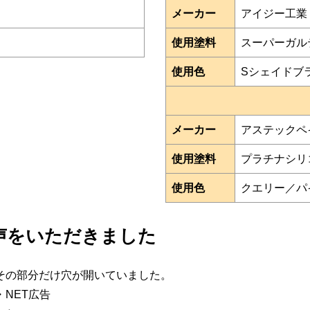
メーカー
アイジー工業
使用塗料
スーパーガル
使用色
Sシェイドブ
メーカー
アステックペ
使用塗料
プラチナシリコン
使用色
クエリー／パ
声をいただきました
その部分だけ穴が開いていました。
NET広告