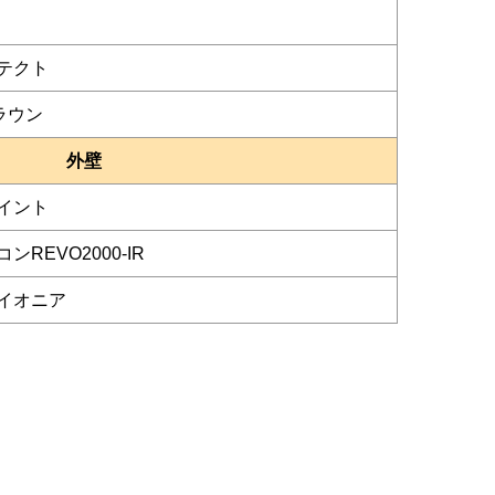
テクト
ラウン
外壁
イント
REVO2000-IR
イオニア