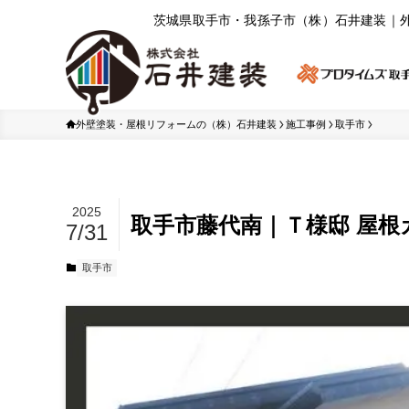
茨城県取⼿市・我孫⼦市（株）⽯井建装｜
外壁塗装・屋根リフォームの（株）石井建装
施工事例
取手市
2025
取手市藤代南｜Ｔ様邸 屋根
7/31
取手市