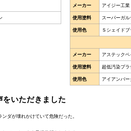
メーカー
アイジー工業
ン
使用塗料
スーパーガル
使用色
Ｓシェイドブ
メーカー
アステックペ
使用塗料
超低汚染プラチ
使用色
アイアンバー
声をいただきました
ランダが壊れかけていて危険だった。