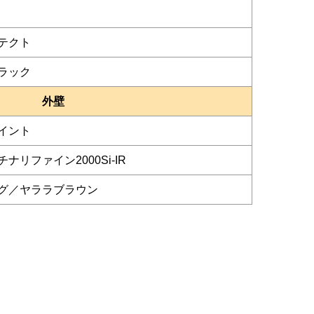
テクト
ラック
外壁
イント
ナリファイン2000Si-IR
グ／ヤララブラウン