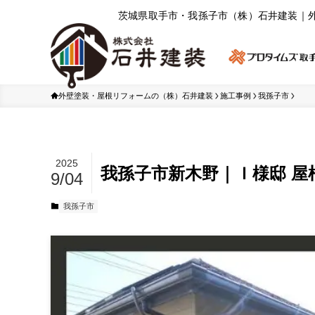
茨城県取⼿市・我孫⼦市（株）⽯井建装｜
外壁塗装・屋根リフォームの（株）石井建装
施工事例
我孫子市
2025
我孫子市新木野｜Ｉ様邸 
9/04
我孫子市