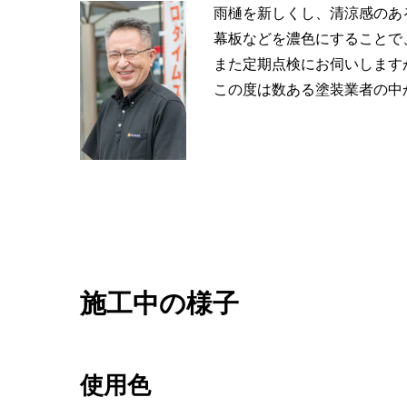
雨樋を新しくし、清涼感のあ
幕板などを濃色にすることで
また定期点検にお伺いします
この度は数ある塗装業者の中
施工中の様子
使用色