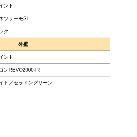
イント
ネツサーモSi
ック
外壁
イント
REVO2000-IR
イト／セラドングリーン