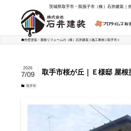
茨城県取⼿市・我孫⼦市（株）⽯井建装｜
外壁塗装・屋根リフォームの（株）石井建装
施工事例
取手市
2026
取手市桜が丘｜Ｅ様邸 屋
7/09
取手市