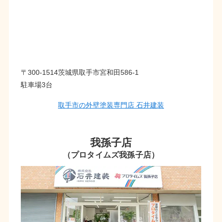
〒300-1514茨城県取手市宮和田586-1
駐車場3台
取手市の外壁塗装専門店 石井建装
我孫子店
（プロタイムズ我孫子店）