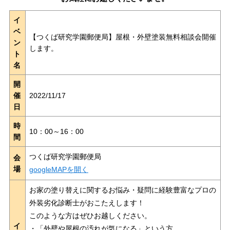
イ
ベ
【つくば研究学園郵便局】屋根・外壁塗装無料相談会開催
ン
します。
ト
名
開
催
2022/11/17
日
時
10：00～16：00
間
つくば研究学園郵便局
会
場
googleMAPを開く
お家の塗り替えに関するお悩み・疑問に経験豊富なプロの
外装劣化診断士がおこたえします！
このような方はぜひお越しください。
イ
・「外壁や屋根の汚れが気になる」という方