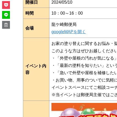
開催日
2024/05/10
時間
10：00～16：00
龍ケ崎郵便局
会場
googleMAPを開く
お家の塗り替えに関するお悩み・
このような方はぜひお越しくださ
・「外壁や屋根の汚れが気になる
・「最新の塗料を知りたい」とい
イベント内
容
・「急いで外壁や屋根を補修した
・お買い物、用事のついでに気軽
イベントスペースにてご相談コー
※当イベントは郵便局主催ではご