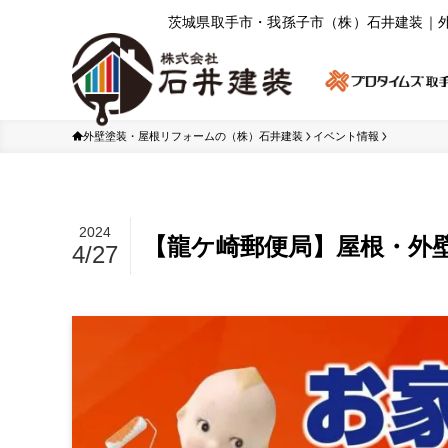
茨城県取⼿市・我孫⼦市（株）⽯井建装｜
外壁塗装・屋根リフォームの（株）石井建装
イベント情報
2024
【龍ケ崎郵便局】屋根・外
4/27