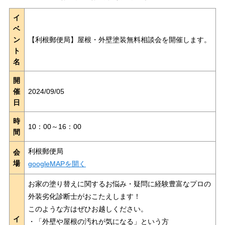
イ
ベ
ン
【利根郵便局】屋根・外壁塗装無料相談会を開催します。
ト
名
開
催
2024/09/05
日
時
10：00～16：00
間
利根郵便局
会
場
googleMAPを開く
お家の塗り替えに関するお悩み・疑問に経験豊富なプロの
外装劣化診断士がおこたえします！
このような方はぜひお越しください。
イ
・「外壁や屋根の汚れが気になる」という方