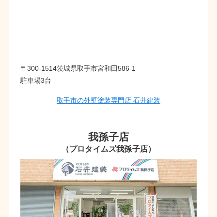
〒300-1514茨城県取手市宮和田586-1
駐車場3台
取手市の外壁塗装専門店 石井建装
我孫子店
（プロタイムズ我孫子店）