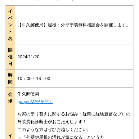
イ
ベ
ン
【牛久郵便局】屋根・外壁塗装無料相談会を開催します。
ト
名
開
催
2024/11/20
日
時
10：00～16：00
間
牛久郵便局
会
場
googleMAPを開く
お家の塗り替えに関するお悩み・疑問に経験豊富なプロの
外装劣化診断士がおこたえします！
このような方はぜひお越しください。
イ
・「外壁や屋根の汚れが気になる」という方