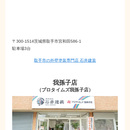
〒300-1514茨城県取手市宮和田586-1
駐車場3台
取手市の外壁塗装専門店 石井建装
我孫子店
（プロタイムズ我孫子店）