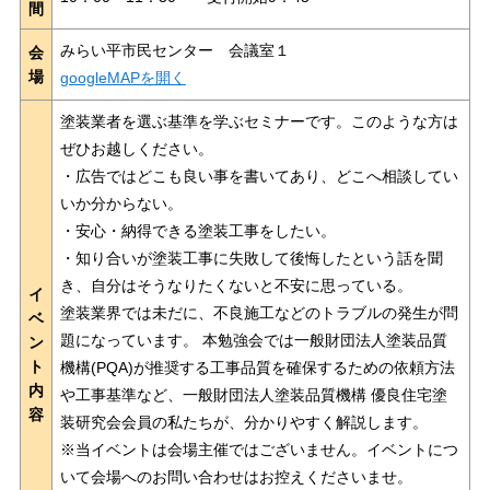
間
みらい平市民センター 会議室１
会
場
googleMAPを開く
塗装業者を選ぶ基準を学ぶセミナーです。このような方は
ぜひお越しください。
・広告ではどこも良い事を書いてあり、どこへ相談してい
いか分からない。
・安心・納得できる塗装工事をしたい。
・知り合いが塗装工事に失敗して後悔したという話を聞
き、自分はそうなりたくないと不安に思っている。
イ
塗装業界では未だに、不良施工などのトラブルの発生が問
ベ
題になっています。 本勉強会では一般財団法人塗装品質
ン
ト
機構(PQA)が推奨する工事品質を確保するための依頼方法
内
や工事基準など、一般財団法人塗装品質機構 優良住宅塗
容
装研究会会員の私たちが、分かりやすく解説します。
※当イベントは会場主催ではございません。イベントにつ
いて会場へのお問い合わせはお控えくださいませ。