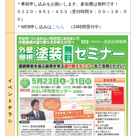
＊事前申し込みをお願いします。参加費は無料です！
０１２０－９５１－４３３（受付時間９：００～１８：０
０）
＊WEB申し込みは
こちら
（24時間受付中）
イ
ベ
ン
ト
チ
ラ
シ