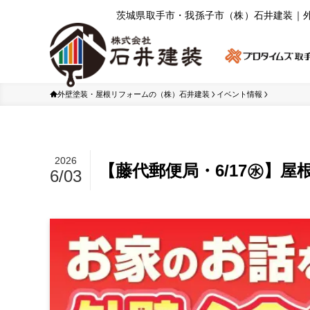
茨城県取⼿市・我孫⼦市（株）⽯井建装｜
外壁塗装・屋根リフォームの（株）石井建装
イベント情報
2026
【藤代郵便局・6/17㊌】
6/03