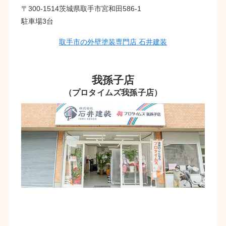
〒300-1514茨城県取手市宮和田586-1
駐車場3台
取手市の外壁塗装専門店 石井建装
我孫子店
（プロタイムズ我孫子店）