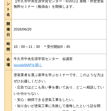
【牛久市中央生涯学習センター・6/20㊏】屋根・外壁塗装
ン
無料セミナー（勉強会）を開催します。
ト
名
開
催
2026/06/20
日
時
10：00～11：30 ＊受付開始9：45
間
牛久市中央生涯学習センター 会議室
会
場
googleMAPを開く
塗装業者を選ぶ基準を学ぶセミナーです。このような方は
ぜひお越しください。
・広告ではどこも良い事を書いてあり、どこへ相談してい
いか分からない。
・安心・納得できる塗装工事をしたい。
・知り合いが塗装工事に失敗して後悔したという話を聞