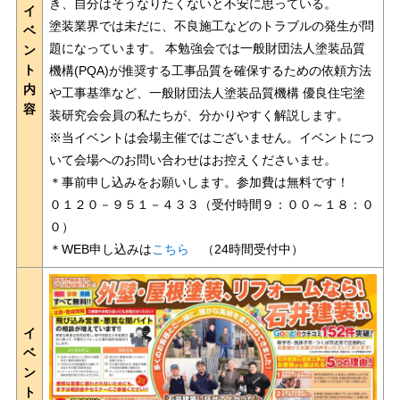
き、自分はそうなりたくないと不安に思っている。
イ
塗装業界では未だに、不良施工などのトラブルの発生が問
ベ
題になっています。 本勉強会では一般財団法人塗装品質
ン
ト
機構(PQA)が推奨する工事品質を確保するための依頼方法
内
や工事基準など、一般財団法人塗装品質機構 優良住宅塗
容
装研究会会員の私たちが、分かりやすく解説します。
※当イベントは会場主催ではございません。イベントにつ
いて会場へのお問い合わせはお控えくださいませ。
＊事前申し込みをお願いします。参加費は無料です！
０１２０－９５１－４３３（受付時間９：００～１８：０
０）
＊WEB申し込みは
こちら
（24時間受付中）
イ
ベ
ン
ト