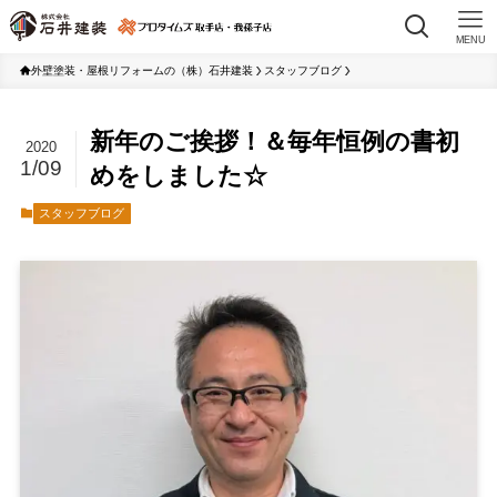
MENU
外壁塗装・屋根リフォームの（株）石井建装
スタッフブログ
新年のご挨拶！＆毎年恒例の書初
2020
1/09
めをしました☆
スタッフブログ