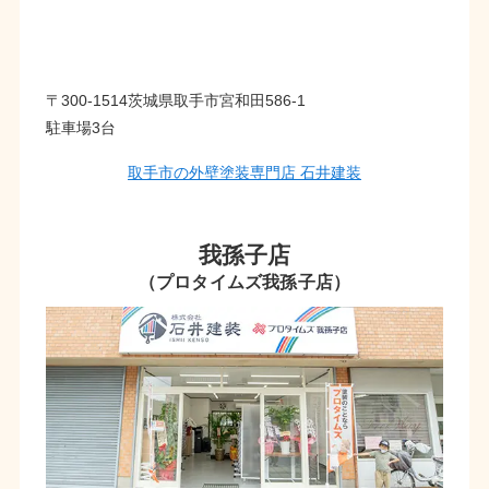
〒300-1514茨城県取手市宮和田586-1
駐車場3台
取手市の外壁塗装専門店 石井建装
我孫子店
（プロタイムズ我孫子店）