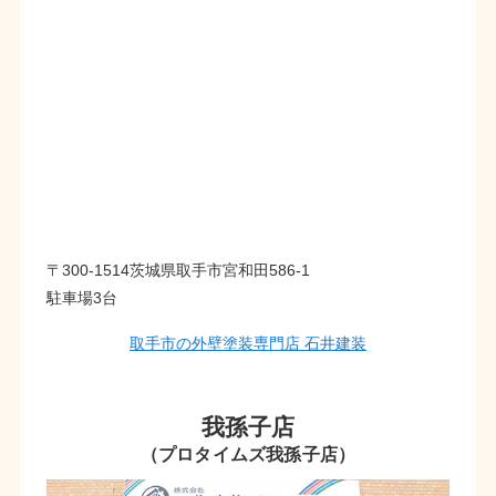
〒300-1514茨城県取手市宮和田586-1
駐車場3台
取手市の外壁塗装専門店 石井建装
我孫子店
（プロタイムズ我孫子店）