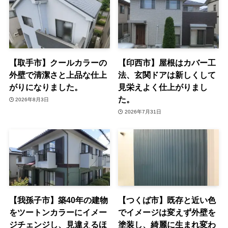
【取手市】クールカラーの
【印西市】屋根はカバー工
外壁で清潔さと上品な仕上
法、玄関ドアは新しくして
がりになりました。
見栄えよく仕上がりまし
た。
2026年8月3日
2026年7月31日
【我孫子市】築40年の建物
【つくば市】既存と近い色
をツートンカラーにイメー
でイメージは変えず外壁を
ジチェンジし、見違えるほ
塗装し、綺麗に生まれ変わ