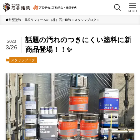
MENU
外壁塗装・屋根リフォームの（株）石井建装
スタッフブログ
話題の汚れのつきにくい塗料に新
2020
3/26
商品登場！！✨
スタッフブログ