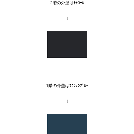
2階の外壁はﾁｬｺｰﾙ
⇩
1階の外壁はﾏｳﾝﾃﾝﾌﾞﾙｰ
⇩