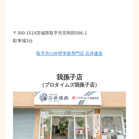
〒300-1514茨城県取手市宮和田586-1
駐車場3台
取手市の外壁塗装専門店 石井建装
我孫子店
（プロタイムズ我孫子店）