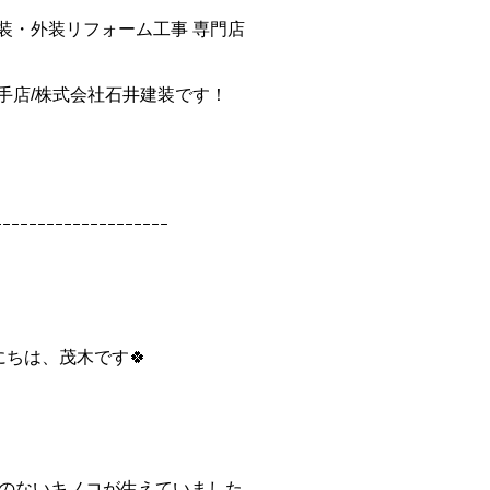
装・外装リフォーム工事 専門店
手店/株式会社石井建装です！
ｰｰｰｰｰｰｰｰｰｰｰｰｰｰｰｰｰｰｰｰ
にちは、茂木です🍀
のないキノコが生えていました。