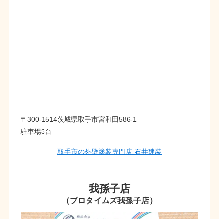
〒300-1514茨城県取手市宮和田586-1
駐車場3台
取手市の外壁塗装専門店 石井建装
我孫子店
（プロタイムズ我孫子店）