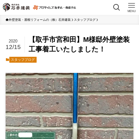
MENU
外壁塗装・屋根リフォームの（株）石井建装
スタッフブログ
【取手市宮和田】M様邸外壁塗装
2020
12/15
工事着工いたしました！
スタッフブログ