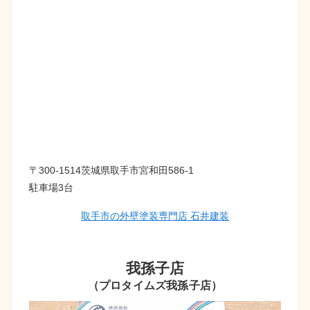
〒300-1514茨城県取手市宮和田586-1
駐車場3台
取手市の外壁塗装専門店 石井建装
我孫子店
（プロタイムズ我孫子店）