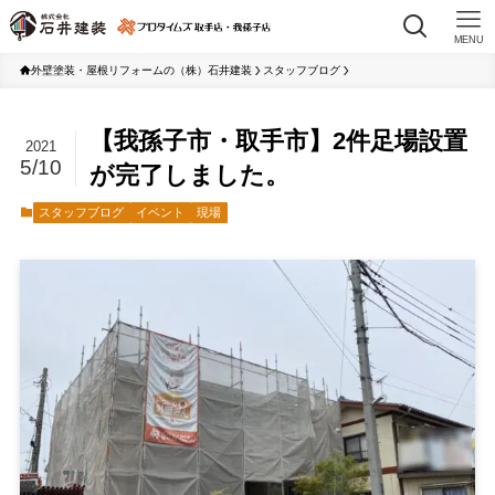
MENU
外壁塗装・屋根リフォームの（株）石井建装
スタッフブログ
【我孫子市・取手市】2件足場設置
2021
5/10
が完了しました。
スタッフブログ
イベント
現場