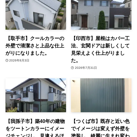
【取手市】クールカラーの
【印西市】屋根はカバー工
外壁で清潔さと上品な仕上
法、玄関ドアは新しくして
がりになりました。
見栄えよく仕上がりまし
た。
2026年8月3日
2026年7月31日
【我孫子市】築40年の建物
【つくば市】既存と近い色
をツートンカラーにイメー
でイメージは変えず外壁を
ジチェンジし、見違えるほ
塗装し、綺麗に生まれ変わ