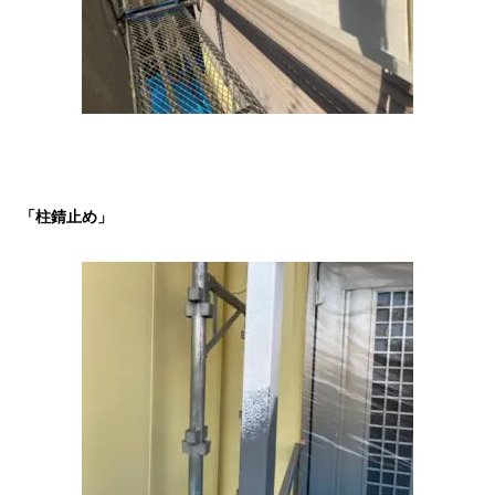
「柱錆止め」