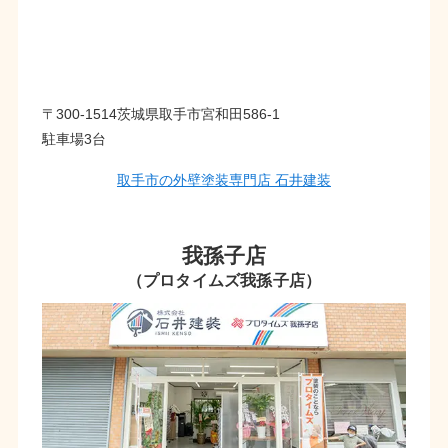
〒300-1514茨城県取手市宮和田586-1
駐車場3台
取手市の外壁塗装専門店 石井建装
我孫子店
（プロタイムズ我孫子店）