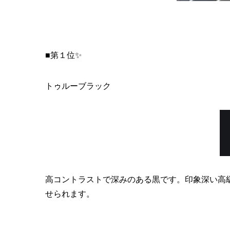
■第１位✨
トゥルーブラック
高コントラストで深みのある黒です。印象深い高
せられます。